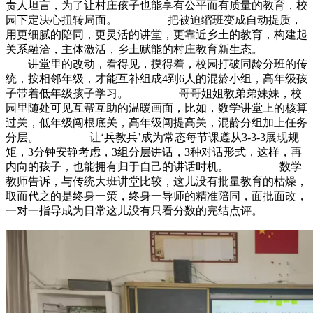
责人坦言，为了让村庄孩子也能享有公平而有质量的教育，校
园下定决心扭转局面。 把被迫缩班变成自动提质，
用更细腻的陪同，更灵活的讲堂，更靠近乡土的教育，构建起
关系融洽，主体激活，乡土赋能的村庄教育新生态。
讲堂里的改动，看得见，摸得着，校园打破同龄分班的传
统，按相邻年级，才能互补组成4到6人的混龄小组，高年级孩
子带着低年级孩子学习。 哥哥姐姐教弟弟妹妹，校
园里随处可见互帮互助的温暖画面，比如，数学讲堂上的核算
过关，低年级闯根底关，高年级闯提高关，混龄分组加上任务
分层。 让‘兵教兵’成为常态每节课遵从3-3-3展现规
矩，3分钟安静考虑，3组分层讲话，3种对话形式，这样，再
内向的孩子，也能拥有归于自己的讲话时机。 数学
教师告诉，与传统大班讲堂比较，这儿没有批量教育的枯燥，
取而代之的是终身一策，终身一导师的精准陪同，面批面改，
一对一指导成为日常这儿没有只看分数的完结点评。