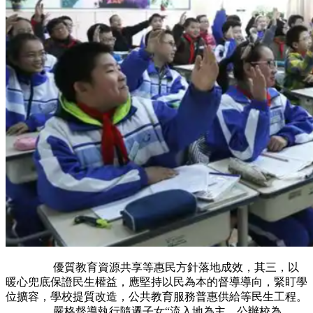
優質教育資源共享等惠民方針落地成效，其三，以
暖心兜底保證民生權益，應堅持以民為本的督導導向，緊盯學
位擴容，學校提質改造，公共教育服務普惠供給等民生工程。
嚴格督導執行隨遷子女“流入地為主，公辦校為