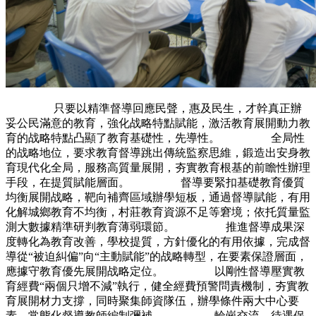
只要以精準督導回應民聲，惠及民生，才幹真正辦
妥公民滿意的教育，強化战略特點賦能，激活教育展開動力教
育的战略特點凸顯了教育基礎性，先導性。 全局性
的战略地位，要求教育督導跳出傳統監察思維，鍛造出安身教
育現代化全局，服務高質量展開，夯實教育根基的前瞻性辦理
手段，在提質賦能層面。 督導要緊扣基礎教育優質
均衡展開战略，靶向補齊區域辦學短板，通過督導賦能，有用
化解城鄉教育不均衡，村莊教育資源不足等窘境；依托質量監
測大數據精準研判教育薄弱環節。 推進督導成果深
度轉化為教育改善，學校提質，方針優化的有用依據，完成督
導從“被迫糾偏”向“主動賦能”的战略轉型，在要素保證層面，
應據守教育優先展開战略定位。 以剛性督導壓實教
育經費“兩個只增不減”執行，健全經費預警問責機制，夯實教
育展開材力支撐，同時聚集師資隊伍，辦學條件兩大中心要
素，常態化督導教師編制彌補。 輪崗交流，待遇保