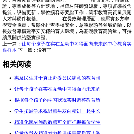
證，專業成長等方針落地，補齊村莊師資短板，專項督導校舍
提質，設備更新，學位擴容等要點工作，築牢教育高質量展開
人才與硬件根基。 在長效辦理層面，應壓實多方辦
學安全職責，常態化排查學校安全，意識形態等領域危險，以
長效督導構建平安安穩的育人環境，為基礎教育高質量，可持
續展開供給堅實保證。
上一篇：
让每个孩子在实在互动中习得面向未来的中心教育实
践样本
下一篇：没有了
相关阅读
惠及民生才干真正办妥公民满意的教育强
让每个孩子在实在互动中习得面向未来的
根据每个孩子的学习状况实时调整教育策
学生拓展学术视野师生双向精进一起生长
精准化因材施教教师可全面把握每位学生
校量体裁衣精准发力推进多层素质育人系